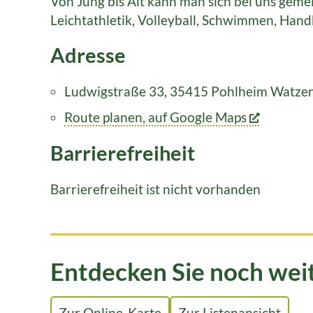
Von Jung bis Alt kann man sich bei uns geme
Leichtathletik, Volleyball, Schwimmen, Handb
Adresse
Ludwigstraße 33, 35415 Pohlheim Watze
Route planen, auf Google Maps
Barrierefreiheit
Barrierefreiheit ist nicht vorhanden
Entdecken Sie noch wei
Zur Online-Karte
Zur Listenansicht